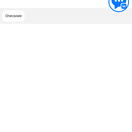
Описание
ПОДДЕРЖКА
Сервисный центр
Гарантия Champion
Нашли дешевле?
Политика обработки персональных данных
ИНФОРМАЦИЯ
О компании
О бренде
Новости