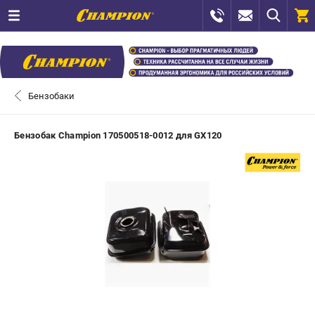
0 
₽
САНКТ-ПЕТЕРБУРГ
Бензобаки
+7 (812) 448-13-08
- ЗАКАЗ ИЗДЕЛИЙ
Бензобак Champion 170500518-0012 для GX120
+7 (8112) 59-12-69
- ЗАКАЗ ЗАПЧАСТЕЙ
ЗАКАЗАТЬ ЗАПЧАСТЬ
ВХОД ИЛИ РЕГИСТРАЦИЯ
КАТАЛОГ
АКЦИИ