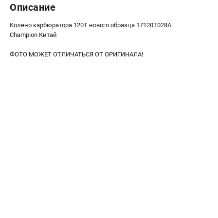
Описание
Новости
Юридическим лицам
Колено карбюратора 120T нового образца 17120T028A
Контакты
Champion Китай
Бонусная программа
ФОТО МОЖЕТ ОТЛИЧАТЬСЯ ОТ ОРИГИНАЛА!
Способы оплаты
Как нас найти
КАТАЛОГ
Аккумуляторная техника
Генераторы электричества
Двигатели
Запасные части
Мотоблоки
Мотопомпы
Принадлежности и акссесуары
Садовая техника
Сварочное оборудование