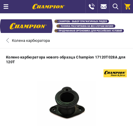
0 
₽
САНКТ-ПЕТЕРБУРГ
Колена карбюратора
+7 (812) 448-13-08
- ЗАКАЗ ИЗДЕЛИЙ
Колено карбюратора нового образца Champion 17120T028A для
120T
+7 (8112) 59-12-69
- ЗАКАЗ ЗАПЧАСТЕЙ
ЗАКАЗАТЬ ЗАПЧАСТЬ
ВХОД ИЛИ РЕГИСТРАЦИЯ
КАТАЛОГ
АКЦИИ