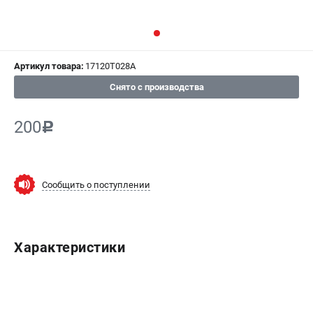
СРАВНЕНИЕ
(
0
)
ИЗБРАННОЕ
(
0
)
Артикул товара:
17120T028A
МАГАЗИНЫ
Снято с производства
СЕРВИС
200
c
ПОДДЕРЖКА
Сервисный центр
Сообщить о поступлении
Гарантия Champion
Нашли дешевле?
Политика обработки персональных данных
Характеристики
ИНФОРМАЦИЯ
О компании
О бренде