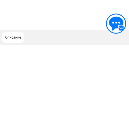
Описание
ПОДДЕРЖКА
Сервисный центр
Гарантия Champion
Нашли дешевле?
Политика обработки персональных данных
ИНФОРМАЦИЯ