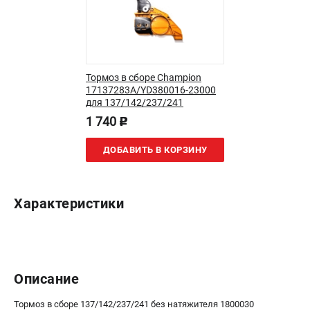
Новости
Юридическим лицам
Контакты
Бонусная программа
Тормоз в сборе Champion
Способы оплаты
17137283A/YD380016-23000
Как нас найти
для 137/142/237/241
1 740
p
КАТАЛОГ
ДОБАВИТЬ В КОРЗИНУ
Аккумуляторная техника
Генераторы электричества
Двигатели
Характеристики
Запасные части
Мотоблоки
Мотопомпы
Принадлежности и акссесуары
Описание
Садовая техника
Сварочное оборудование
Тормоз в сборе 137/142/237/241 без натяжителя 1800030