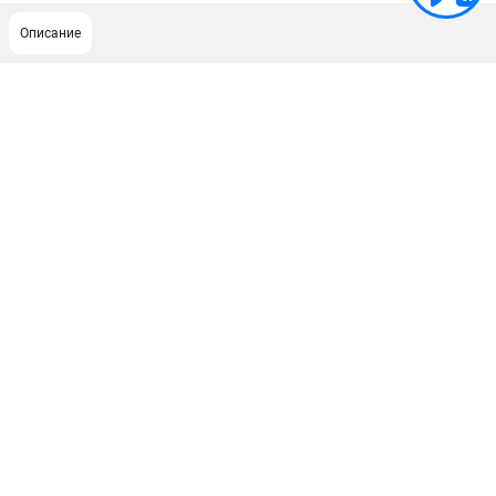
Описание
ПОДДЕРЖКА
Сервисный центр
Гарантия Champion
Нашли дешевле?
Политика обработки персональных данных
ИНФОРМАЦИЯ
О компании
О бренде
Новости
Юридическим лицам