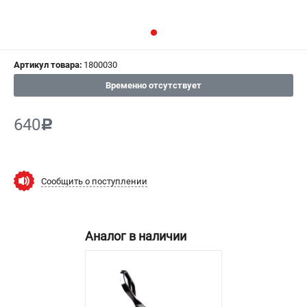
СРАВНЕНИЕ
(
0
)
ИЗБРАННОЕ
(
0
)
Артикул товара:
1800030
МАГАЗИНЫ
Временно отсутствует
СЕРВИС
640
c
ПОДДЕРЖКА
Сервисный центр
Сообщить о поступлении
Гарантия Champion
Нашли дешевле?
Политика обработки персональных данных
Аналог в наличии
ИНФОРМАЦИЯ
О компании
О бренде