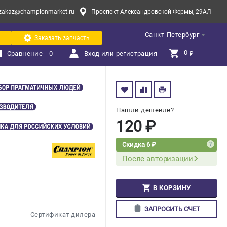
zakaz@championmarket.ru
Проспект Александровской Фермы, 29АЛ
Санкт-Петербург
Заказать запчасть
0 
Сравнение
0
Вход или регистрация
₽
Нашли дешевле?
120 ₽
Скидка 6 ₽
После авторизации
В КОРЗИНУ
ЗАПРОСИТЬ СЧЕТ
Сертификат дилера