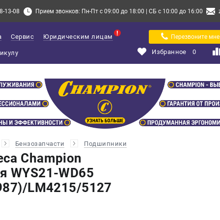
8-13-08
Прием звонков: Пн-Пт с 09:00 до 18:00 | СБ с 10:00 до 16:00
а
Сервис
Юридическим лицам
Перезвоните мне
Избранное
0
Бензозапчасти
Подшипники
еса Champion
ля WYS21-WD65
987)/LM4215/5127