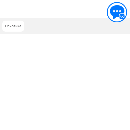
Описание
ПОДДЕРЖКА
Сервисный центр
Гарантия Champion
Нашли дешевле?
Политика обработки персональных данных
ИНФОРМАЦИЯ
О компании
О бренде