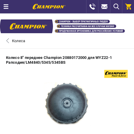
0 
₽
САНКТ-ПЕТЕРБУРГ
Колеса
+7 (812) 448-13-08
- ЗАКАЗ ИЗДЕЛИЙ
Колесо 8" переднее Champion 20880172000 для WYZ22-1
Рапсодия/LM4840/5345/5345BS
+7 (8112) 59-12-69
- ЗАКАЗ ЗАПЧАСТЕЙ
ЗАКАЗАТЬ ЗАПЧАСТЬ
ВХОД ИЛИ РЕГИСТРАЦИЯ
КАТАЛОГ
АКЦИИ