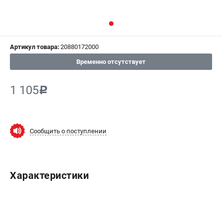
СРАВНЕНИЕ
(
0
)
ИЗБРАННОЕ
(
0
)
Артикул товара:
20880172000
МАГАЗИНЫ
Временно отсутствует
СЕРВИС
1 105
c
ПОДДЕРЖКА
Сервисный центр
Сообщить о поступлении
Гарантия Champion
Нашли дешевле?
Политика обработки персональных данных
Характеристики
ИНФОРМАЦИЯ
О компании
О бренде