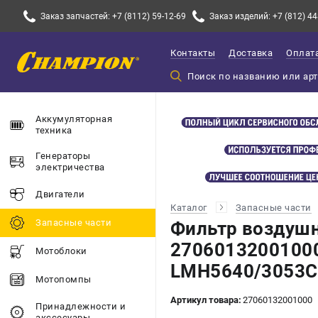
Заказ запчастей: +7 (8112) 59-12-69
Заказ изделий: +7 (812) 44
Контакты
Доставка
Оплат
Аккумуляторная
техника
Генераторы
электричества
Двигатели
Каталог
Запасные части
Запасные части
Фильтр воздуш
2706013200100
Мотоблоки
LMH5640/3053C
Мотопомпы
Артикул товара:
27060132001000
Принадлежности и
акссесуары