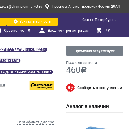
zakaz@championmarket.ru
Проспект Александровской Фермы, 29АЛ
Санкт-Петербург
Заказать запчасть
0 
Сравнение
0
Вход или регистрация
₽
Временно отсутствует
Последняя цена
460
c
нта
Сообщить о поступлении
Аналог в наличии
Сертификат дилера