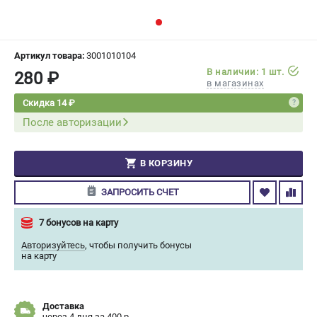
СРАВНЕНИЕ
(
0
)
ИЗБРАННОЕ
(
0
)
Артикул товара:
3001010104
В наличии: 1 шт.
280 ₽
в магазинах
МАГАЗИНЫ
Скидка 14 ₽
После авторизации
СЕРВИС
ПОДДЕРЖКА
В КОРЗИНУ
Сервисный центр
ЗАПРОСИТЬ СЧЕТ
Гарантия Champion
Нашли дешевле?
7 бонусов на карту
Политика обработки персональных данных
Авторизуйтесь
,
чтобы получить бонусы
на карту
ИНФОРМАЦИЯ
О компании
Доставка
О бренде
через 4 дня за 400 р.