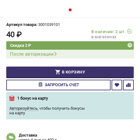
СРАВНЕНИЕ
(
0
)
ИЗБРАННОЕ
(
0
)
Артикул товара:
3001039101
В наличии: 2 шт.
40 ₽
в магазинах
МАГАЗИНЫ
Скидка 2 ₽
После авторизации
СЕРВИС
ПОДДЕРЖКА
В КОРЗИНУ
Сервисный центр
ЗАПРОСИТЬ СЧЕТ
Гарантия Champion
Нашли дешевле?
1 бонус на карту
Политика обработки персональных данных
Авторизуйтесь
,
чтобы получить бонусы
на карту
ИНФОРМАЦИЯ
О компании
Доставка
О бренде
через 4 дня за 400 р.