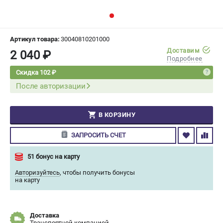
СРАВНЕНИЕ
(
0
)
ИЗБРАННОЕ
(
0
)
Артикул товара:
30040810201000
Доставим
2 040 ₽
Подробнее
МАГАЗИНЫ
Скидка 102 ₽
После авторизации
СЕРВИС
ПОДДЕРЖКА
В КОРЗИНУ
Сервисный центр
ЗАПРОСИТЬ СЧЕТ
Гарантия Champion
Нашли дешевле?
51 бонус на карту
Политика обработки персональных данных
Авторизуйтесь
,
чтобы получить бонусы
на карту
ИНФОРМАЦИЯ
О компании
Доставка
О бренде
Транспортной компанией