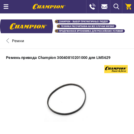
0 
₽
ПОМОНА
Ремни
+7 (800) 550-70-46
- ЗАКАЗ ИЗДЕЛИЙ
Ремень привода Champion 30040810201000 для LM5629
+7 (8112) 59-12-69
- ЗАКАЗ ЗАПЧАСТЕЙ
ЗАКАЗАТЬ ЗАПЧАСТЬ
ВХОД ИЛИ РЕГИСТРАЦИЯ
КАТАЛОГ
АКЦИИ