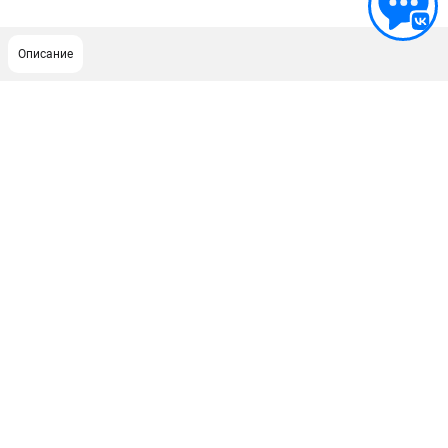
Описание
ПОДДЕРЖКА
Сервисный центр
Гарантия Champion
Нашли дешевле?
Политика обработки персональных данных
ИНФОРМАЦИЯ
О компании
О бренде
Новости