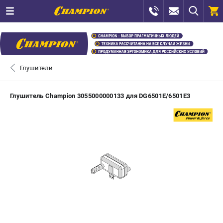
0 
₽
САНКТ-ПЕТЕРБУРГ
Глушители
+7 (812) 448-13-08
- ЗАКАЗ ИЗДЕЛИЙ
Глушитель Champion 3055000000133 для DG6501E/6501E3
+7 (8112) 59-12-69
- ЗАКАЗ ЗАПЧАСТЕЙ
ЗАКАЗАТЬ ЗАПЧАСТЬ
ВХОД ИЛИ РЕГИСТРАЦИЯ
КАТАЛОГ
АКЦИИ