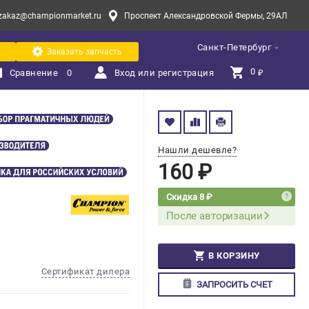
zakaz@championmarket.ru
Проспект Александровской Фермы, 29АЛ
Санкт-Петербург
Заказать запчасть
0 
Сравнение
0
Вход или регистрация
₽
Нашли дешевле?
160 ₽
Скидка 8 ₽
После авторизации
В КОРЗИНУ
Сертификат дилера
ЗАПРОСИТЬ СЧЕТ