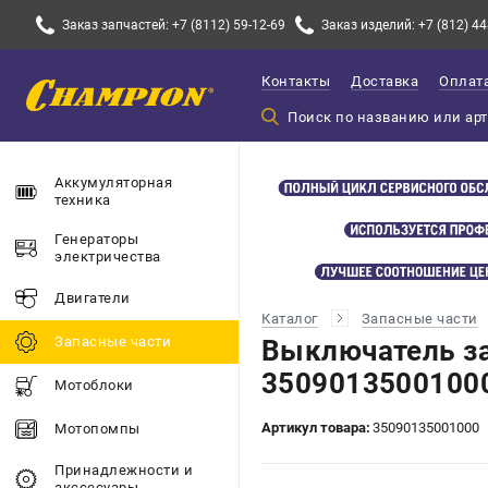
Заказ запчастей: +7 (8112) 59-12-69
Заказ изделий: +7 (812) 44
Контакты
Доставка
Оплат
Аккумуляторная
техника
Генераторы
электричества
Двигатели
Каталог
Запасные части
Запасные части
Выключатель з
3509013500100
Мотоблоки
Артикул товара:
35090135001000
Мотопомпы
Принадлежности и
акссесуары