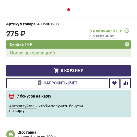
СРАВНЕНИЕ
(
0
)
ИЗБРАННОЕ
(
0
)
Артикул товара:
4005001208
В наличии: 3 шт.
275 ₽
в магазинах
МАГАЗИНЫ
Скидка 14 ₽
После авторизации
СЕРВИС
ПОДДЕРЖКА
В КОРЗИНУ
Сервисный центр
ЗАПРОСИТЬ СЧЕТ
Гарантия Champion
Нашли дешевле?
7 бонусов на карту
Политика обработки персональных данных
Авторизуйтесь
,
чтобы получить бонусы
на карту
ИНФОРМАЦИЯ
О компании
Доставка
О бренде
через 4 дня за 400 р.