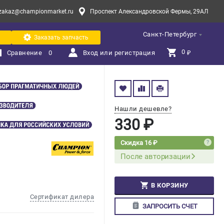
zakaz@championmarket.ru
Проспект Александровской Фермы, 29АЛ
Санкт-Петербург
Заказать запчасть
0 
Сравнение
0
Вход или регистрация
₽
Нашли дешевле?
330 ₽
Скидка 16 ₽
После авторизации
В КОРЗИНУ
Сертификат дилера
ЗАПРОСИТЬ СЧЕТ