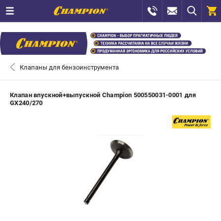
0 
₽
САНКТ-ПЕТЕРБУРГ
Клапаны для бензоинструмента
+7 (812) 448-13-08
- ЗАКАЗ ИЗДЕЛИЙ
Клапан впускной+выпускной Champion 500550031-0001 для
GX240/270
+7 (8112) 59-12-69
- ЗАКАЗ ЗАПЧАСТЕЙ
ЗАКАЗАТЬ ЗАПЧАСТЬ
ВХОД ИЛИ РЕГИСТРАЦИЯ
КАТАЛОГ
АКЦИИ