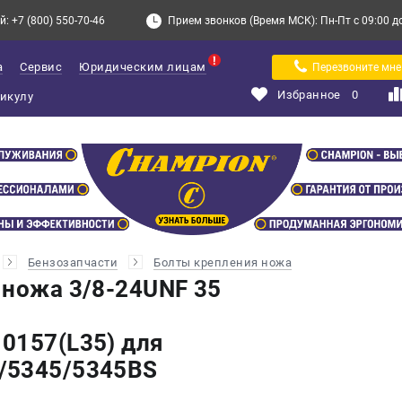
: +7 (800) 550-70-46
Прием звонков (Время МСК): Пн-Пт с 09:00 до 
а
Сервис
Юридическим лицам
Перезвоните мне
Избранное
0
Бензозапчасти
Болты крепления ножа
 ножа 3/8-24UNF 35
0157(L35) для
/5345/5345BS