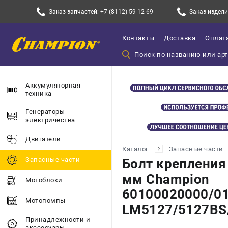
Заказ запчастей: +7 (8112) 59-12-69
Заказ изделий
Контакты
Доставка
Оплат
Аккумуляторная
техника
Генераторы
электричества
Двигатели
Каталог
Запасные части
Запасные части
Болт крепления
мм Champion
Мотоблоки
60100020000/01
Мотопомпы
LM5127/5127BS
Принадлежности и
акссесуары