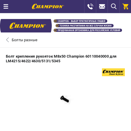
0 
₽
САНКТ-ПЕТЕРБУРГ
Болты разные
+7 (812) 448-13-08
- ЗАКАЗ ИЗДЕЛИЙ
Болт крепления рукояток М8х50 Champion 60110040000 для
LM4215/4622/4630/5131/5345
+7 (8112) 59-12-69
- ЗАКАЗ ЗАПЧАСТЕЙ
ЗАКАЗАТЬ ЗАПЧАСТЬ
ВХОД ИЛИ РЕГИСТРАЦИЯ
КАТАЛОГ
АКЦИИ