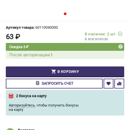
СРАВНЕНИЕ
(
0
)
ИЗБРАННОЕ
(
0
)
Артикул товара:
60110040000
В наличии: 2 шт.
63 ₽
МАГАЗИНЫ
в магазинах
Скидка 3 ₽
СЕРВИС
После авторизации
ПОДДЕРЖКА
В КОРЗИНУ
Сервисный центр
Гарантия Champion
ЗАПРОСИТЬ СЧЕТ
Нашли дешевле?
Политика обработки персональных данных
2 бонуса на карту
Авторизуйтесь
,
чтобы получить бонусы
на карту
ИНФОРМАЦИЯ
О компании
О бренде