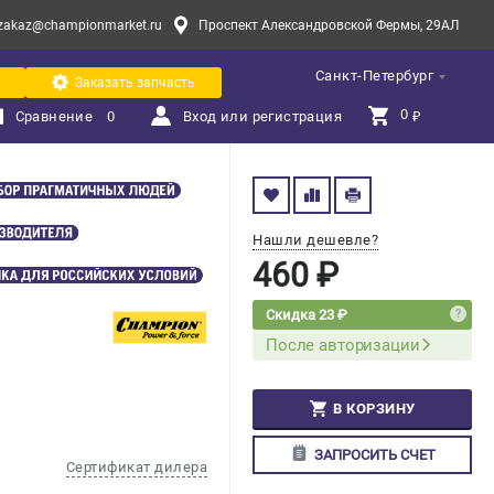
zakaz@championmarket.ru
Проспект Александровской Фермы, 29АЛ
Санкт-Петербург
Заказать запчасть
0 
Сравнение
0
Вход или регистрация
₽
Нашли дешевле?
460 ₽
Скидка 23 ₽
После авторизации
В КОРЗИНУ
ЗАПРОСИТЬ СЧЕТ
Сертификат дилера