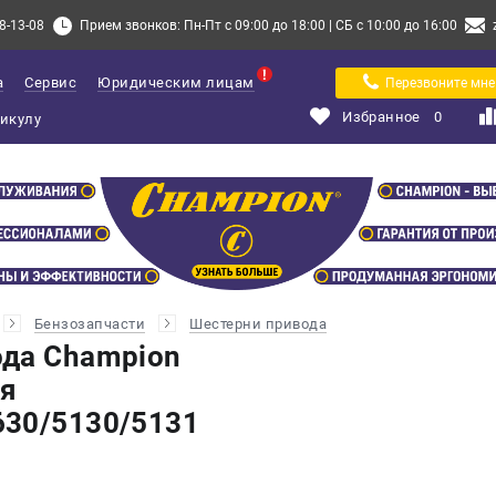
8-13-08
Прием звонков: Пн-Пт с 09:00 до 18:00 | СБ с 10:00 до 16:00
а
Сервис
Юридическим лицам
Перезвоните мне
Избранное
0
Бензозапчасти
Шестерни привода
ода Champion
ля
630/5130/5131