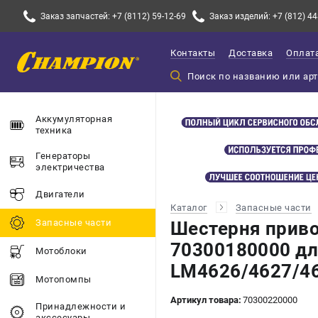
Заказ запчастей: +7 (8112) 59-12-69
Заказ изделий: +7 (812) 44
Контакты
Доставка
Оплат
Аккумуляторная
техника
Генераторы
электричества
Двигатели
Каталог
Запасные части
Запасные части
Шестерня прив
70300180000 д
Мотоблоки
LM4626/4627/4
Мотопомпы
Артикул товара:
70300220000
Принадлежности и
акссесуары