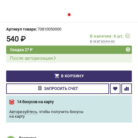
СРАВНЕНИЕ
(
0
)
ИЗБРАННОЕ
(
0
)
Артикул товара:
70810050000
В наличии: 6 шт.
540 ₽
МАГАЗИНЫ
в магазинах
Скидка 27 ₽
СЕРВИС
После авторизации
ПОДДЕРЖКА
В КОРЗИНУ
Сервисный центр
Гарантия Champion
ЗАПРОСИТЬ СЧЕТ
Нашли дешевле?
Политика обработки персональных данных
14 бонусов на карту
Авторизуйтесь
,
чтобы получить бонусы
на карту
ИНФОРМАЦИЯ
О компании
О бренде