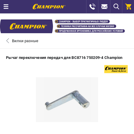
0 
₽
САНКТ-ПЕТЕРБУРГ
Вилки разные
+7 (812) 448-13-08
- ЗАКАЗ ИЗДЕЛИЙ
Рычаг переключения передач для BC8716 750209-4 Champion
+7 (8112) 59-12-69
- ЗАКАЗ ЗАПЧАСТЕЙ
ЗАКАЗАТЬ ЗАПЧАСТЬ
ВХОД ИЛИ РЕГИСТРАЦИЯ
КАТАЛОГ
АКЦИИ