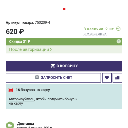
СРАВНЕНИЕ
(
0
)
ИЗБРАННОЕ
(
0
)
Артикул товара:
750209-4
В наличии: 2 шт.
620 ₽
в магазинах
МАГАЗИНЫ
Скидка 31 ₽
После авторизации
СЕРВИС
ПОДДЕРЖКА
В КОРЗИНУ
Сервисный центр
ЗАПРОСИТЬ СЧЕТ
Гарантия Champion
Нашли дешевле?
16 бонусов на карту
Политика обработки персональных данных
Авторизуйтесь
,
чтобы получить бонусы
на карту
ИНФОРМАЦИЯ
О компании
Доставка
О бренде
через 4 дня за 400 р.