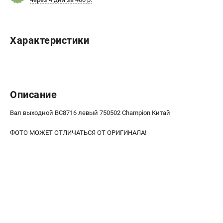
Новости
Юридическим лицам
Контакты
Характеристики
Бонусная программа
Способы оплаты
Как нас найти
Описание
КАТАЛОГ
Аккумуляторная техника
Вал выходной BC8716 левый 750502 Champion Китай
Генераторы электричества
ФОТО МОЖЕТ ОТЛИЧАТЬСЯ ОТ ОРИГИНАЛА!
Двигатели
Запасные части
Мотоблоки
Мотопомпы
Принадлежности и акссесуары
Садовая техника
Сварочное оборудование