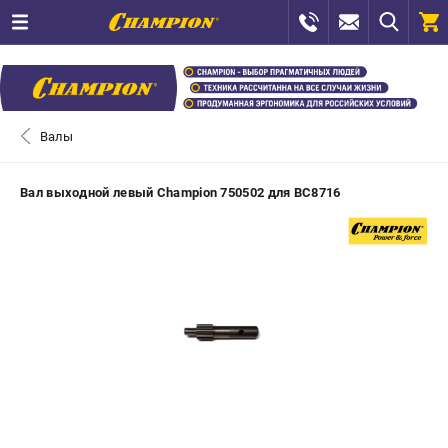
0 
₽
САНКТ-ПЕТЕРБУРГ
Валы
+7 (812) 448-13-08
- ЗАКАЗ ИЗДЕЛИЙ
Вал выходной левый Champion 750502 для BC8716
+7 (8112) 59-12-69
- ЗАКАЗ ЗАПЧАСТЕЙ
ЗАКАЗАТЬ ЗАПЧАСТЬ
ВХОД ИЛИ РЕГИСТРАЦИЯ
КАТАЛОГ
АКЦИИ