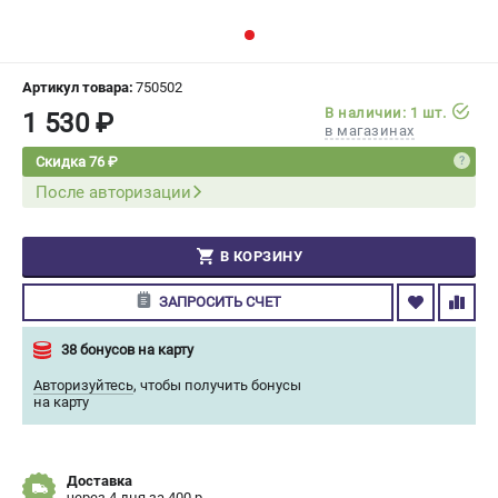
СРАВНЕНИЕ
(
0
)
ИЗБРАННОЕ
(
0
)
Артикул товара:
750502
В наличии: 1 шт.
1 530 ₽
в магазинах
МАГАЗИНЫ
Скидка 76 ₽
После авторизации
СЕРВИС
ПОДДЕРЖКА
В КОРЗИНУ
Сервисный центр
ЗАПРОСИТЬ СЧЕТ
Гарантия Champion
Нашли дешевле?
38 бонусов на карту
Политика обработки персональных данных
Авторизуйтесь
,
чтобы получить бонусы
на карту
ИНФОРМАЦИЯ
О компании
Доставка
О бренде
через 4 дня за 400 р.