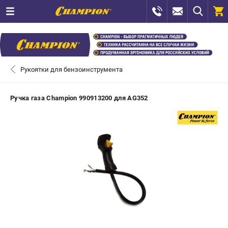
0 
₽
САНКТ-ПЕТЕРБУРГ
Рукоятки для бензоинструмента
+7 (812) 448-13-08
- ЗАКАЗ ИЗДЕЛИЙ
Ручка газа Champion 990913200 для AG352
+7 (8112) 59-12-69
- ЗАКАЗ ЗАПЧАСТЕЙ
ЗАКАЗАТЬ ЗАПЧАСТЬ
ВХОД ИЛИ РЕГИСТРАЦИЯ
КАТАЛОГ
АКЦИИ