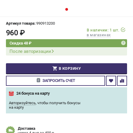
СРАВНЕНИЕ
(
0
)
ИЗБРАННОЕ
(
0
)
Артикул товара:
990913200
В наличии: 1 шт.
960 ₽
в магазинах
МАГАЗИНЫ
Скидка 48 ₽
После авторизации
СЕРВИС
ПОДДЕРЖКА
В КОРЗИНУ
Сервисный центр
ЗАПРОСИТЬ СЧЕТ
Гарантия Champion
Нашли дешевле?
24 бонуса на карту
Политика обработки персональных данных
Авторизуйтесь
,
чтобы получить бонусы
на карту
ИНФОРМАЦИЯ
О компании
Доставка
О бренде
через 4 дня за 400 р.