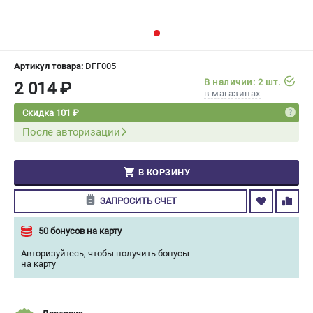
СРАВНЕНИЕ
(
0
)
ИЗБРАННОЕ
(
0
)
Артикул товара:
DFF005
В наличии: 2 шт.
2 014 ₽
МАГАЗИНЫ
в магазинах
Скидка 101 ₽
СЕРВИС
После авторизации
ПОДДЕРЖКА
В КОРЗИНУ
Сервисный центр
Гарантия Champion
ЗАПРОСИТЬ СЧЕТ
Нашли дешевле?
Политика обработки персональных данных
50 бонусов на карту
Авторизуйтесь
,
чтобы получить бонусы
на карту
ИНФОРМАЦИЯ
О компании
О бренде