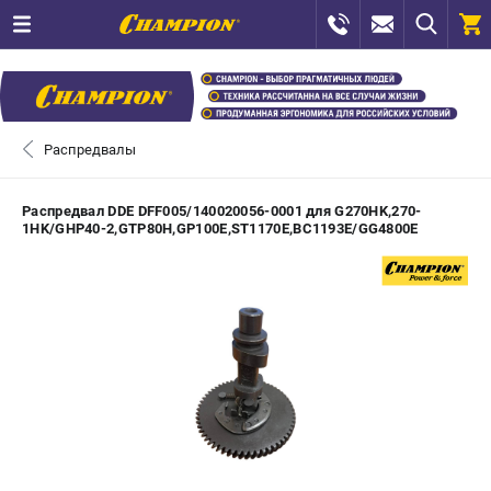
0 
₽
САНКТ-ПЕТЕРБУРГ
Распредвалы
+7 (812) 448-13-08
- ЗАКАЗ ИЗДЕЛИЙ
Распредвал DDE DFF005/140020056-0001 для G270HK,270-
1HK/GHP40-2,GTP80H,GP100E,ST1170E,BC1193E/GG4800E
+7 (8112) 59-12-69
- ЗАКАЗ ЗАПЧАСТЕЙ
ЗАКАЗАТЬ ЗАПЧАСТЬ
ВХОД ИЛИ РЕГИСТРАЦИЯ
КАТАЛОГ
АКЦИИ