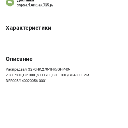
Доставка
через 4 дня за 150 р.
Новости
Юридическим лицам
Контакты
Бонусная программа
Характеристики
Способы оплаты
Как нас найти
КАТАЛОГ
Описание
Аккумуляторная техника
Распредвал G270HK,270-1HK/GHP40-
Генераторы электричества
2,GTP80H,GP100E,ST1170E,BC1193E/GG4800E см.
Двигатели
DFF005/140020056-0001
Запасные части
Мотоблоки
Мотопомпы
Принадлежности и акссесуары
Садовая техника
Сварочное оборудование