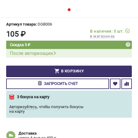
СРАВНЕНИЕ
(
0
)
ИЗБРАННОЕ
(
0
)
Артикул товара:
DGB006
В наличии: 5 шт.
105 ₽
в магазинах
МАГАЗИНЫ
Скидка 5 ₽
После авторизации
СЕРВИС
ПОДДЕРЖКА
В КОРЗИНУ
Сервисный центр
ЗАПРОСИТЬ СЧЕТ
Гарантия Champion
Нашли дешевле?
3 бонуса на карту
Политика обработки персональных данных
Авторизуйтесь
,
чтобы получить бонусы
на карту
ИНФОРМАЦИЯ
О компании
Доставка
О бренде
через 4 дня за 400 р.