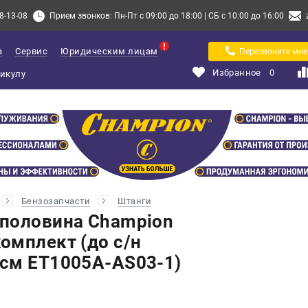
8-13-08
Прием звонков: Пн-Пт с 09:00 до 18:00 | СБ с 10:00 до 16:00
а
Сервис
Юридическим лицам
Перезвоните мне
Избранное
0
Бензозапчасти
Штанги
половина Champion
омплект (до с/н
см ET1005A-AS03-1)