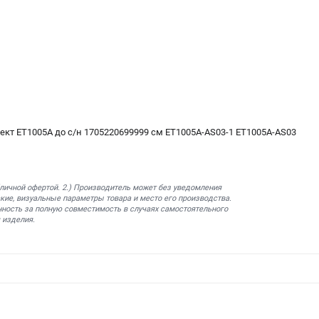
кт ET1005A до с/н 1705220699999 см ET1005A-AS03-1 ET1005A-AS03
бличной офертой. 2.) Производитель может без уведомления
кие, визуальные параметры товара и место его производства.
нность за полную совместимость в случаях самостоятельного
 изделия.