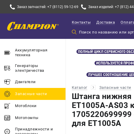
Заказ запчастей: +7 (8112) 59-12-69
Заказ изделий: +7 (812) 44
Контакты
Доставка
Оплат
Аккумуляторная
техника
Генераторы
электричества
Двигатели
Каталог
Запасные части
Запасные части
Штанга нижняя 
ET1005A-AS03 к
Мотоблоки
1705220699999 
Мотопомпы
для ET1005A
Принадлежности и
акссесуары