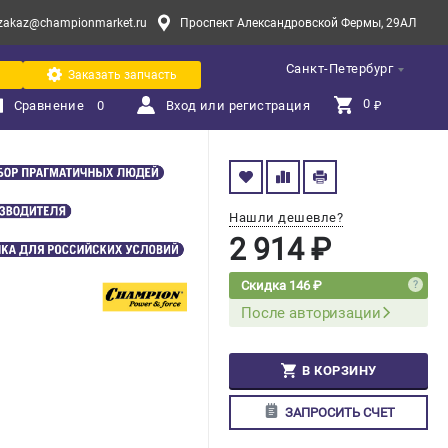
zakaz@championmarket.ru
Проспект Александровской Фермы, 29АЛ
Санкт-Петербург
Заказать запчасть
0 
Сравнение
0
Вход или регистрация
₽
Нашли дешевле?
2 914 ₽
Скидка 146 ₽
После авторизации
В КОРЗИНУ
ЗАПРОСИТЬ СЧЕТ