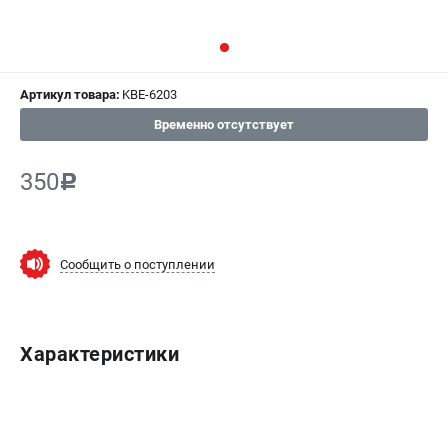
СРАВНЕНИЕ
(
0
)
ИЗБРАННОЕ
(
0
)
Артикул товара:
KBE-6203
МАГАЗИНЫ
Временно отсутствует
СЕРВИС
350
c
ПОДДЕРЖКА
Сервисный центр
Сообщить о поступлении
Гарантия Champion
Нашли дешевле?
Политика обработки персональных данных
Характеристики
ИНФОРМАЦИЯ
О компании
О бренде