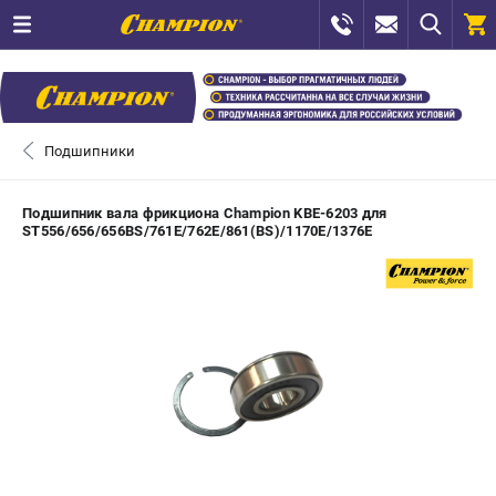
0 
₽
САНКТ-ПЕТЕРБУРГ
Подшипники
+7 (812) 448-13-08
- ЗАКАЗ ИЗДЕЛИЙ
Подшипник вала фрикциона Champion KBE-6203 для
ST556/656/656BS/761E/762E/861(BS)/1170E/1376Е
+7 (8112) 59-12-69
- ЗАКАЗ ЗАПЧАСТЕЙ
ЗАКАЗАТЬ ЗАПЧАСТЬ
ВХОД ИЛИ РЕГИСТРАЦИЯ
КАТАЛОГ
АКЦИИ