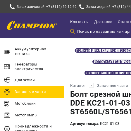
Заказ запчастей: +7 (8112) 59-12-69
Заказ изделий: +7 (812) 44
Контакты
Доставка
Оплат
Аккумуляторная
техника
Генераторы
электричества
Двигатели
Каталог
Запасные части
Запасные части
Болт срезной ш
DDE KC21-01-03
Мотоблоки
ST6560L/ST656
Мотопомпы
Артикул товара:
KC21-01-03
Принадлежности и
акссесуары