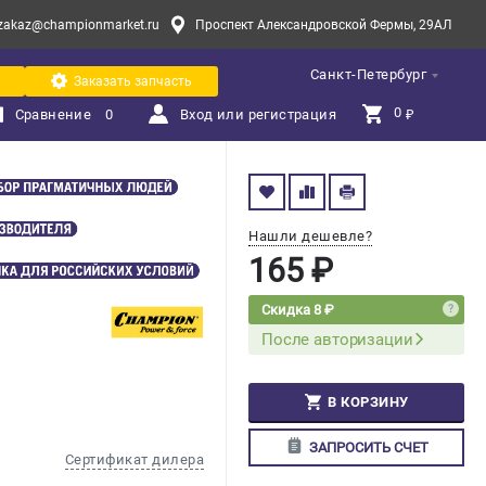
zakaz@championmarket.ru
Проспект Александровской Фермы, 29АЛ
Санкт-Петербург
Заказать запчасть
0 
Сравнение
0
Вход или регистрация
₽
Нашли дешевле?
165 ₽
Скидка 8 ₽
После авторизации
В КОРЗИНУ
ЗАПРОСИТЬ СЧЕТ
Сертификат дилера