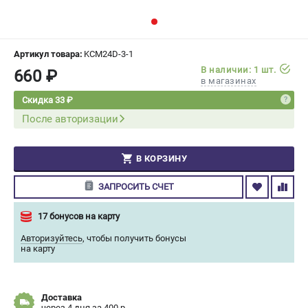
СРАВНЕНИЕ
(
0
)
ИЗБРАННОЕ
(
0
)
Артикул товара:
KCM24D-3-1
В наличии: 1 шт.
660 ₽
в магазинах
МАГАЗИНЫ
Скидка 33 ₽
После авторизации
СЕРВИС
ПОДДЕРЖКА
В КОРЗИНУ
Сервисный центр
ЗАПРОСИТЬ СЧЕТ
Гарантия Champion
Нашли дешевле?
17 бонусов на карту
Политика обработки персональных данных
Авторизуйтесь
,
чтобы получить бонусы
на карту
ИНФОРМАЦИЯ
О компании
Доставка
О бренде
через 4 дня за 400 р.