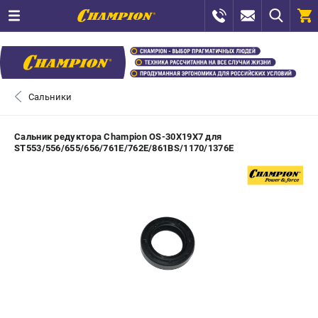
0 
₽
САНКТ-ПЕТЕРБУРГ
Сальники
+7 (812) 448-13-08
- ЗАКАЗ ИЗДЕЛИЙ
Сальник редуктора Champion OS-30X19X7 для
ST553/556/655/656/761Е/762Е/861BS/1170/1376Е
+7 (8112) 59-12-69
- ЗАКАЗ ЗАПЧАСТЕЙ
ЗАКАЗАТЬ ЗАПЧАСТЬ
ВХОД ИЛИ РЕГИСТРАЦИЯ
КАТАЛОГ
АКЦИИ