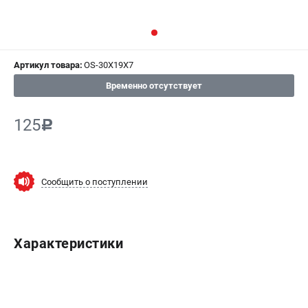
СРАВНЕНИЕ
(
0
)
ИЗБРАННОЕ
(
0
)
Артикул товара:
OS-30X19X7
МАГАЗИНЫ
Временно отсутствует
СЕРВИС
125
c
ПОДДЕРЖКА
Сервисный центр
Сообщить о поступлении
Гарантия Champion
Нашли дешевле?
Политика обработки персональных данных
Характеристики
ИНФОРМАЦИЯ
О компании
О бренде