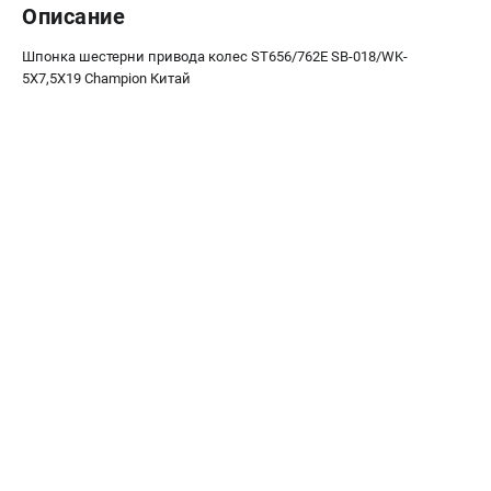
Описание
Новости
Юридическим лицам
Шпонка шестерни привода колес ST656/762E SB-018/WK-
Контакты
5X7,5X19 Champion Китай
Бонусная программа
Способы оплаты
Как нас найти
КАТАЛОГ
Аккумуляторная техника
Генераторы электричества
Двигатели
Запасные части
Мотоблоки
Мотопомпы
Принадлежности и акссесуары
Садовая техника
Сварочное оборудование