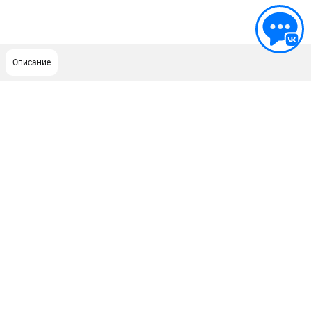
Описание
ПОДДЕРЖКА
Сервисный центр
Гарантия Champion
Нашли дешевле?
Политика обработки персональных данных
ИНФОРМАЦИЯ
О компании
О бренде