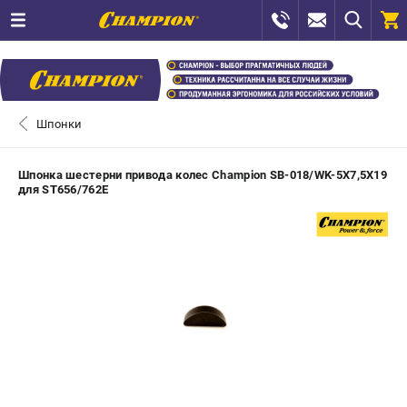
0 
₽
САНКТ-ПЕТЕРБУРГ
Шпонки
+7 (812) 448-13-08
- ЗАКАЗ ИЗДЕЛИЙ
Шпонка шестерни привода колес Champion SB-018/WK-5X7,5X19
для ST656/762E
+7 (8112) 59-12-69
- ЗАКАЗ ЗАПЧАСТЕЙ
ЗАКАЗАТЬ ЗАПЧАСТЬ
ВХОД ИЛИ РЕГИСТРАЦИЯ
КАТАЛОГ
АКЦИИ