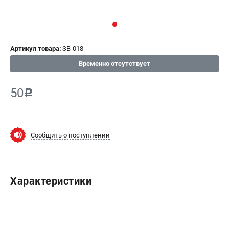
СРАВНЕНИЕ
(
0
)
ИЗБРАННОЕ
(
0
)
Артикул товара:
SB-018
МАГАЗИНЫ
Временно отсутствует
СЕРВИС
50
c
ПОДДЕРЖКА
Сервисный центр
Сообщить о поступлении
Гарантия Champion
Нашли дешевле?
Политика обработки персональных данных
Характеристики
ИНФОРМАЦИЯ
О компании
О бренде