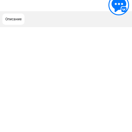
Описание
ПОДДЕРЖКА
Сервисный центр
Гарантия Champion
Нашли дешевле?
Политика обработки персональных данных
ИНФОРМАЦИЯ
О компании
О бренде
Новости