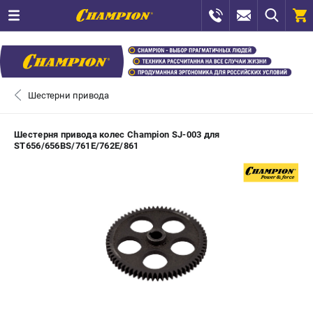
0 
₽
ПОМОНА
Шестерни привода
+7 (800) 550-70-46
- ЗАКАЗ ИЗДЕЛИЙ
Шестерня привода колес Champion SJ-003 для
ST656/656BS/761E/762E/861
+7 (8112) 59-12-69
- ЗАКАЗ ЗАПЧАСТЕЙ
ЗАКАЗАТЬ ЗАПЧАСТЬ
ВХОД ИЛИ РЕГИСТРАЦИЯ
КАТАЛОГ
АКЦИИ