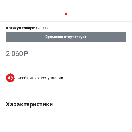
СРАВНЕНИЕ
(
0
)
ИЗБРАННОЕ
(
0
)
Артикул товара:
SJ-003
МАГАЗИНЫ
Временно отсутствует
СЕРВИС
2 060
c
ПОДДЕРЖКА
Сервисный центр
Сообщить о поступлении
Гарантия Champion
Нашли дешевле?
Политика обработки персональных данных
Характеристики
ИНФОРМАЦИЯ
О компании
О бренде