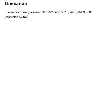
Описание
Новости
Юридическим лицам
Шестерня привода колес ST656/656BS/761E/762E/861 SJ-003
Контакты
Champion Китай
Бонусная программа
Способы оплаты
КАТАЛОГ
Аккумуляторная техника
Генераторы электричества
Двигатели
Запасные части
Мотоблоки
Мотопомпы
Принадлежности и акссесуары
Садовая техника
Сварочное оборудование
Средства защиты