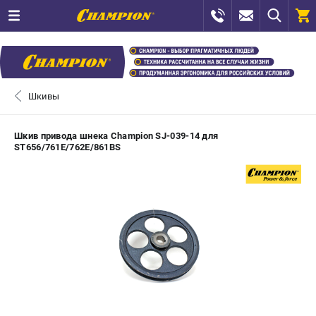
0 
₽
САНКТ-ПЕТЕРБУРГ
Шкивы
+7 (812) 448-13-08
- ЗАКАЗ ИЗДЕЛИЙ
Шкив привода шнека Champion SJ-039-14 для
ST656/761E/762E/861BS
+7 (8112) 59-12-69
- ЗАКАЗ ЗАПЧАСТЕЙ
ЗАКАЗАТЬ ЗАПЧАСТЬ
ВХОД ИЛИ РЕГИСТРАЦИЯ
КАТАЛОГ
АКЦИИ