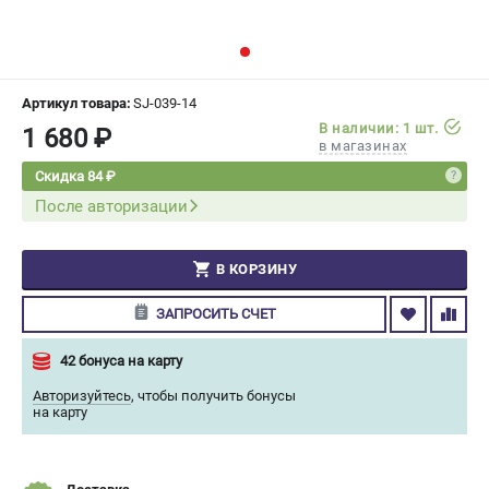
СРАВНЕНИЕ
(
0
)
ИЗБРАННОЕ
(
0
)
Артикул товара:
SJ-039-14
В наличии: 1 шт.
1 680 ₽
МАГАЗИНЫ
в магазинах
Скидка 84 ₽
СЕРВИС
После авторизации
ПОДДЕРЖКА
В КОРЗИНУ
Сервисный центр
Гарантия Champion
ЗАПРОСИТЬ СЧЕТ
Нашли дешевле?
Политика обработки персональных данных
42 бонуса на карту
Авторизуйтесь
,
чтобы получить бонусы
на карту
ИНФОРМАЦИЯ
О компании
О бренде