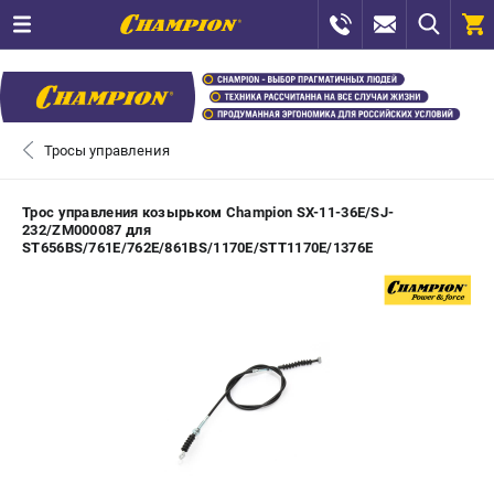
0 
₽
САНКТ-ПЕТЕРБУРГ
Тросы управления
+7 (812) 448-13-08
- ЗАКАЗ ИЗДЕЛИЙ
Трос управления козырьком Champion SX-11-36E/SJ-
232/ZM000087 для
+7 (8112) 59-12-69
- ЗАКАЗ ЗАПЧАСТЕЙ
ST656BS/761E/762Е/861BS/1170E/STT1170E/1376Е
ЗАКАЗАТЬ ЗАПЧАСТЬ
ВХОД ИЛИ РЕГИСТРАЦИЯ
КАТАЛОГ
АКЦИИ