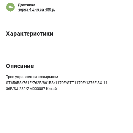
Новости
Доставка
через 4 дня за 400 р.
Юридическим лицам
Контакты
Бонусная программа
Характеристики
Способы оплаты
Как нас найти
КАТАЛОГ
Описание
Аккумуляторная техника
Генераторы электричества
Трос управления козырьком
Двигатели
ST656BS/761E/762Е/861BS/1170E/STT1170E/1376Е SX-11-
36E/SJ-232/ZM000087 Китай
Запасные части
Мотоблоки
Мотопомпы
Принадлежности и акссесуары
Садовая техника
Сварочное оборудование