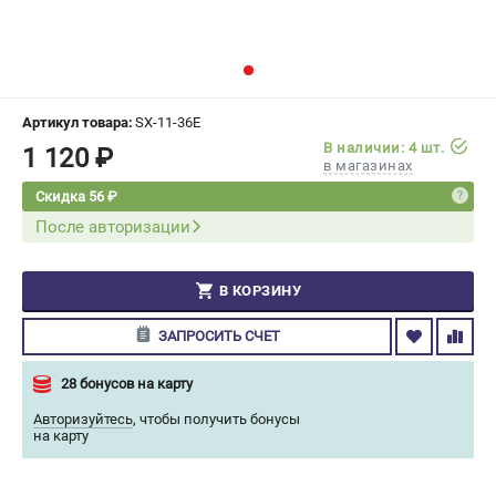
СРАВНЕНИЕ
(
0
)
ИЗБРАННОЕ
(
0
)
Артикул товара:
SX-11-36E
МАГАЗИНЫ
В наличии: 4 шт.
1 120 ₽
в магазинах
СЕРВИС
Скидка 56 ₽
После авторизации
ПОДДЕРЖКА
Сервисный центр
В КОРЗИНУ
Гарантия Champion
Нашли дешевле?
ЗАПРОСИТЬ СЧЕТ
Политика обработки персональных данных
28 бонусов на карту
Авторизуйтесь
,
чтобы получить бонусы
ИНФОРМАЦИЯ
на карту
О компании
О бренде