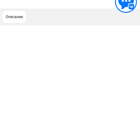
Описание
ПОДДЕРЖКА
Сервисный центр
Гарантия Champion
Нашли дешевле?
Политика обработки персональных данных
ИНФОРМАЦИЯ
О компании
О бренде
Новости