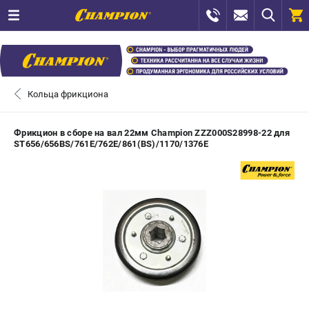
0 
₽
САНКТ-ПЕТЕРБУРГ
Кольца фрикциона
+7 (812) 448-13-08
- ЗАКАЗ ИЗДЕЛИЙ
Фрикцион в сборе на вал 22мм Champion ZZZ000S28998-22 для
ST656/656BS/761Е/762E/861(BS)/1170/1376Е
+7 (8112) 59-12-69
- ЗАКАЗ ЗАПЧАСТЕЙ
ЗАКАЗАТЬ ЗАПЧАСТЬ
ВХОД ИЛИ РЕГИСТРАЦИЯ
КАТАЛОГ
АКЦИИ