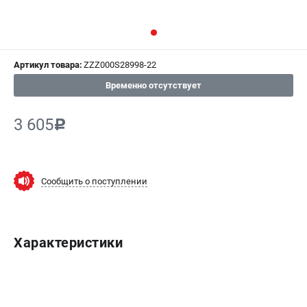
СРАВНЕНИЕ
(
0
)
ИЗБРАННОЕ
(
0
)
Артикул товара:
ZZZ000S28998-22
МАГАЗИНЫ
Временно отсутствует
СЕРВИС
3 605
c
ПОДДЕРЖКА
Сервисный центр
Сообщить о поступлении
Гарантия Champion
Нашли дешевле?
Политика обработки персональных данных
Характеристики
ИНФОРМАЦИЯ
О компании
О бренде