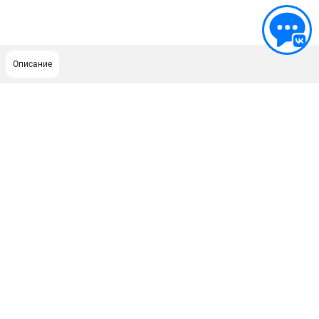
Описание
ПОДДЕРЖКА
Сервисный центр
Гарантия Champion
Нашли дешевле?
Политика обработки персональных данных
ИНФОРМАЦИЯ
О компании
О бренде