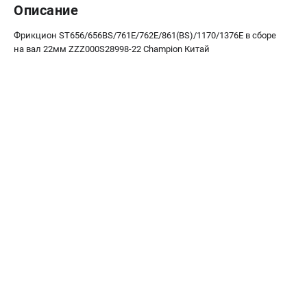
Описание
Новости
Юридическим лицам
Фрикцион ST656/656BS/761Е/762E/861(BS)/1170/1376Е в сборе
Контакты
на вал 22мм ZZZ000S28998-22 Champion Китай
Бонусная программа
Способы оплаты
Как нас найти
КАТАЛОГ
Аккумуляторная техника
Генераторы электричества
Двигатели
Запасные части
Мотоблоки
Мотопомпы
Принадлежности и акссесуары
Садовая техника
Сварочное оборудование