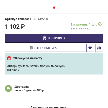
СРАВНЕНИЕ
(
0
)
ИЗБРАННОЕ
(
0
)
Артикул товара:
11301412200
В наличии: 1 шт.
1 102 ₽
в магазинах
МАГАЗИНЫ
В КОРЗИНУ
СЕРВИС
ЗАПРОСИТЬ СЧЕТ
ПОДДЕРЖКА
28 бонусов на карту
Сервисный центр
Авторизуйтесь
,
чтобы получить бонусы
Гарантия Champion
на карту
Нашли дешевле?
Политика обработки персональных данных
Доставка
через 4 дня за 400 р.
ИНФОРМАЦИЯ
О компании
О бренде
Аналог в наличии