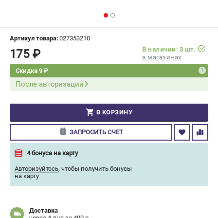
СРАВНЕНИЕ
(
0
)
ИЗБРАННОЕ
(
0
)
Артикул товара:
027353210
В наличии: 3 шт.
175 ₽
в магазинах
МАГАЗИНЫ
Скидка 9 ₽
После авторизации
СЕРВИС
ПОДДЕРЖКА
В КОРЗИНУ
Сервисный центр
ЗАПРОСИТЬ СЧЕТ
Гарантия Champion
Нашли дешевле?
4 бонуса на карту
Политика обработки персональных данных
Авторизуйтесь
,
чтобы получить бонусы
на карту
ИНФОРМАЦИЯ
О компании
Доставка
О бренде
через 4 дня за 400 р.