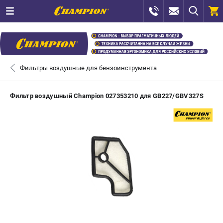
0 
₽
САНКТ-ПЕТЕРБУРГ
Фильтры воздушные для бензоинструмента
+7 (812) 448-13-08
- ЗАКАЗ ИЗДЕЛИЙ
Фильтр воздушный Champion 027353210 для GB227/GBV327S
+7 (8112) 59-12-69
- ЗАКАЗ ЗАПЧАСТЕЙ
ЗАКАЗАТЬ ЗАПЧАСТЬ
ВХОД ИЛИ РЕГИСТРАЦИЯ
КАТАЛОГ
АКЦИИ