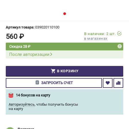
СРАВНЕНИЕ
(
0
)
ИЗБРАННОЕ
(
0
)
Артикул товара:
039020110100
В наличии: 2 шт.
560 ₽
МАГАЗИНЫ
в магазинах
Скидка 28 ₽
СЕРВИС
После авторизации
ПОДДЕРЖКА
В КОРЗИНУ
Сервисный центр
Гарантия Champion
ЗАПРОСИТЬ СЧЕТ
Нашли дешевле?
Политика обработки персональных данных
14 бонусов на карту
Авторизуйтесь
,
чтобы получить бонусы
на карту
ИНФОРМАЦИЯ
О компании
О бренде