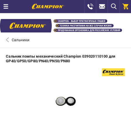
0 
₽
САНКТ-ПЕТЕРБУРГ
Сальники
+7 (812) 448-13-08
- ЗАКАЗ ИЗДЕЛИЙ
Сальник помпы механический Champion 039020110100 для
GP40/GP50/GP80/PN40/PN50/PN80
+7 (8112) 59-12-69
- ЗАКАЗ ЗАПЧАСТЕЙ
ЗАКАЗАТЬ ЗАПЧАСТЬ
ВХОД ИЛИ РЕГИСТРАЦИЯ
КАТАЛОГ
АКЦИИ