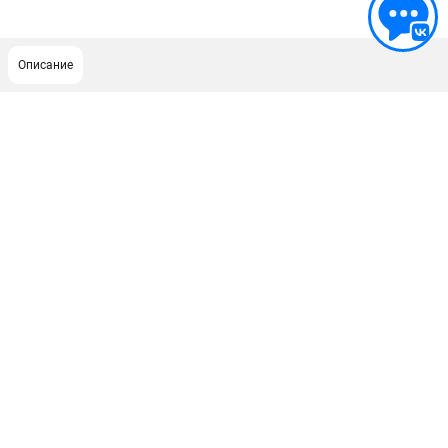
Описание
ПОДДЕРЖКА
Сервисный центр
Гарантия Champion
Нашли дешевле?
Политика обработки персональных данных
ИНФОРМАЦИЯ
О компании
О бренде
Новости