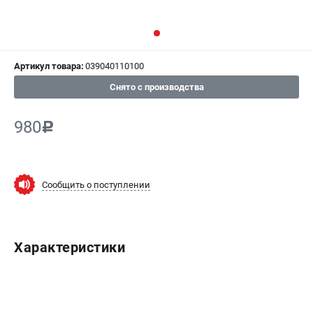
СРАВНЕНИЕ
(
0
)
ИЗБРАННОЕ
(
0
)
Артикул товара:
039040110100
МАГАЗИНЫ
Снято с производства
СЕРВИС
980
c
ПОДДЕРЖКА
Сервисный центр
Сообщить о поступлении
Гарантия Champion
Нашли дешевле?
Политика обработки персональных данных
Характеристики
ИНФОРМАЦИЯ
О компании
О бренде