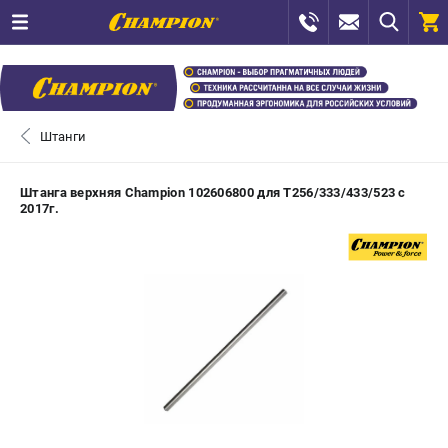
0 
₽
САНКТ-ПЕТЕРБУРГ
Штанги
+7 (812) 448-13-08
- ЗАКАЗ ИЗДЕЛИЙ
Штанга верхняя Champion 102606800 для T256/333/433/523 с
2017г.
+7 (8112) 59-12-69
- ЗАКАЗ ЗАПЧАСТЕЙ
ЗАКАЗАТЬ ЗАПЧАСТЬ
ВХОД ИЛИ РЕГИСТРАЦИЯ
КАТАЛОГ
АКЦИИ