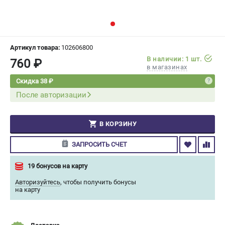
СРАВНЕНИЕ
(
0
)
ИЗБРАННОЕ
(
0
)
Артикул товара:
102606800
В наличии: 1 шт.
760 ₽
МАГАЗИНЫ
в магазинах
Скидка 38 ₽
СЕРВИС
После авторизации
ПОДДЕРЖКА
В КОРЗИНУ
Сервисный центр
Гарантия Champion
ЗАПРОСИТЬ СЧЕТ
Нашли дешевле?
Политика обработки персональных данных
19 бонусов на карту
Авторизуйтесь
,
чтобы получить бонусы
на карту
ИНФОРМАЦИЯ
О компании
О бренде