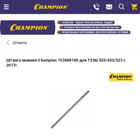
0 
₽
САНКТ-ПЕТЕРБУРГ
Штанги
+7 (812) 448-13-08
- ЗАКАЗ ИЗДЕЛИЙ
Штанга нижняя Champion 102608100 для T256/333/433/523 с
2017г.
+7 (8112) 59-12-69
- ЗАКАЗ ЗАПЧАСТЕЙ
ЗАКАЗАТЬ ЗАПЧАСТЬ
ВХОД ИЛИ РЕГИСТРАЦИЯ
КАТАЛОГ
АКЦИИ