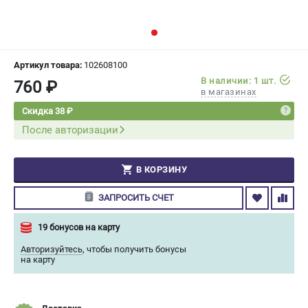
СРАВНЕНИЕ
(
0
)
ИЗБРАННОЕ
(
0
)
Артикул товара:
102608100
В наличии: 1 шт.
760 ₽
МАГАЗИНЫ
в магазинах
Скидка 38 ₽
СЕРВИС
После авторизации
ПОДДЕРЖКА
В КОРЗИНУ
Сервисный центр
Гарантия Champion
ЗАПРОСИТЬ СЧЕТ
Нашли дешевле?
Политика обработки персональных данных
19 бонусов на карту
Авторизуйтесь
,
чтобы получить бонусы
на карту
ИНФОРМАЦИЯ
О компании
О бренде