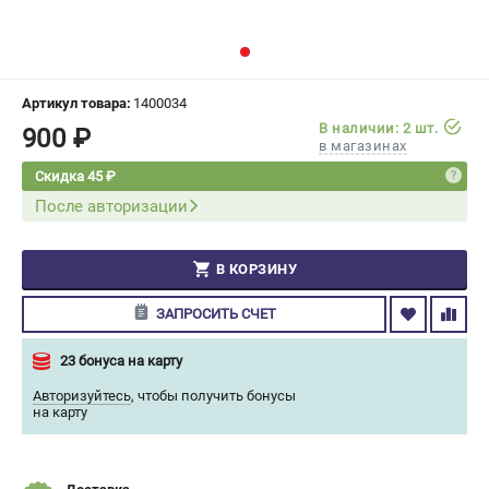
СРАВНЕНИЕ
(
0
)
ИЗБРАННОЕ
(
0
)
Артикул товара:
1400034
В наличии: 2 шт.
900 ₽
МАГАЗИНЫ
в магазинах
Скидка 45 ₽
СЕРВИС
После авторизации
ПОДДЕРЖКА
В КОРЗИНУ
Сервисный центр
Гарантия Champion
ЗАПРОСИТЬ СЧЕТ
Нашли дешевле?
Политика обработки персональных данных
23 бонуса на карту
Авторизуйтесь
,
чтобы получить бонусы
на карту
ИНФОРМАЦИЯ
О компании
О бренде