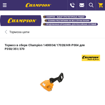
0 
₽
САНКТ-ПЕТЕРБУРГ
Тормоза цепи
+7 (812) 448-13-08
- ЗАКАЗ ИЗДЕЛИЙ
Тормоз в сборе Champion 1400034/17028/HR-P004 для
P350/351/370
+7 (8112) 59-12-69
- ЗАКАЗ ЗАПЧАСТЕЙ
ЗАКАЗАТЬ ЗАПЧАСТЬ
ВХОД ИЛИ РЕГИСТРАЦИЯ
КАТАЛОГ
АКЦИИ