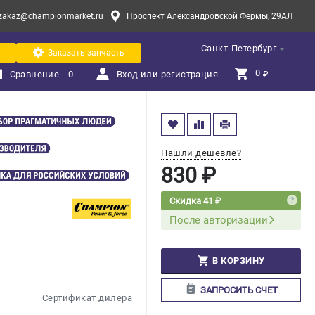
zakaz@championmarket.ru
Проспект Александровской Фермы, 29АЛ
Санкт-Петербург
Заказать запчасть
0 
Сравнение
0
Вход или регистрация
₽
Нашли дешевле?
830 ₽
Скидка 41 ₽
После авторизации
В КОРЗИНУ
ЗАПРОСИТЬ СЧЕТ
Сертификат дилера