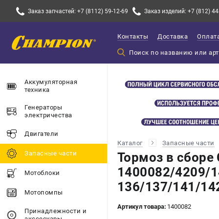
Заказ запчастей: +7 (8112) 59-12-69
Заказ изделий: +7 (812) 44
Контакты
Доставка
Оплат
Аккумуляторная
техника
Генераторы
электричества
Двигатели
Каталог
Запасные части
Запасные части
Тормоз в сборе
1400082/4209/1
Мотоблоки
136/137/141/14
Мотопомпы
Артикул товара:
1400082
Принадлежности и
акссесуары