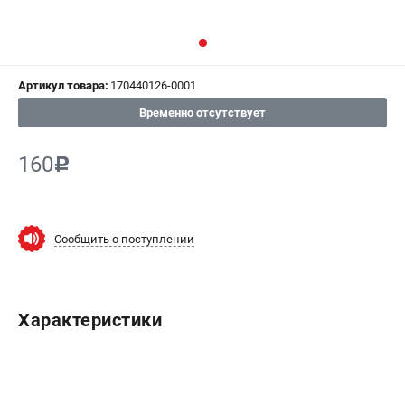
СРАВНЕНИЕ
(
0
)
ИЗБРАННОЕ
(
0
)
Артикул товара:
170440126-0001
МАГАЗИНЫ
Временно отсутствует
СЕРВИС
160
c
ПОДДЕРЖКА
Сервисный центр
Сообщить о поступлении
Гарантия Champion
Нашли дешевле?
Политика обработки персональных данных
Характеристики
ИНФОРМАЦИЯ
О компании
О бренде