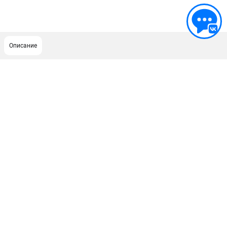
Описание
ПОДДЕРЖКА
Сервисный центр
Гарантия Champion
Нашли дешевле?
Политика обработки персональных данных
ИНФОРМАЦИЯ
О компании
О бренде