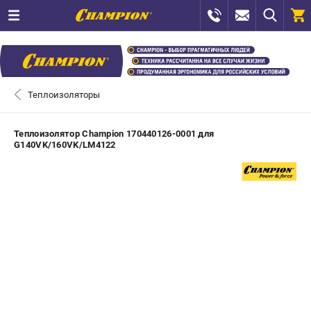
0 
₽
САНКТ-ПЕТЕРБУРГ
Теплоизоляторы
+7 (812) 448-13-08
- ЗАКАЗ ИЗДЕЛИЙ
Теплоизолятор Champion 170440126-0001 для
G140VK/160VK/LM4122
+7 (8112) 59-12-69
- ЗАКАЗ ЗАПЧАСТЕЙ
ЗАКАЗАТЬ ЗАПЧАСТЬ
ВХОД ИЛИ РЕГИСТРАЦИЯ
КАТАЛОГ
АКЦИИ