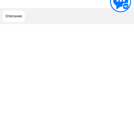
Описание
ПОДДЕРЖКА
Сервисный центр
Гарантия Champion
Нашли дешевле?
Политика обработки персональных данных
ИНФОРМАЦИЯ
О компании
О бренде
Новости