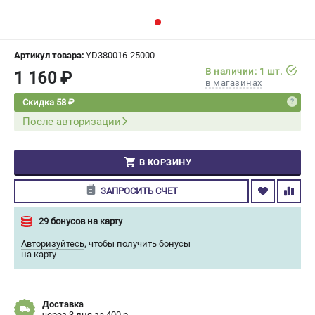
СРАВНЕНИЕ
(
0
)
ИЗБРАННОЕ
(
0
)
Артикул товара:
YD380016-25000
В наличии: 1 шт.
1 160 ₽
в магазинах
МАГАЗИНЫ
Скидка 58 ₽
После авторизации
СЕРВИС
ПОДДЕРЖКА
В КОРЗИНУ
Сервисный центр
ЗАПРОСИТЬ СЧЕТ
Гарантия Champion
Нашли дешевле?
29 бонусов на карту
Политика обработки персональных данных
Авторизуйтесь
,
чтобы получить бонусы
на карту
ИНФОРМАЦИЯ
О компании
Доставка
О бренде
через 3 дня за 400 р.