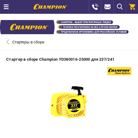
0 
₽
САНКТ-ПЕТЕРБУРГ
Стартеры в сборе
+7 (812) 448-13-08
- ЗАКАЗ ИЗДЕЛИЙ
Стартер в сборе Champion YD380016-25000 для 237/241
+7 (8112) 59-12-69
- ЗАКАЗ ЗАПЧАСТЕЙ
ЗАКАЗАТЬ ЗАПЧАСТЬ
ВХОД ИЛИ РЕГИСТРАЦИЯ
КАТАЛОГ
АКЦИИ