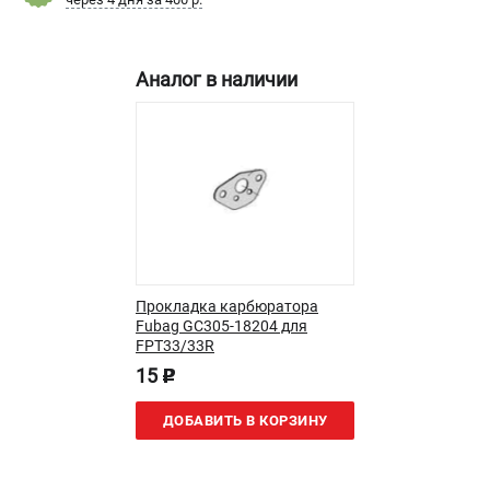
Новости
Юридическим лицам
Контакты
Аналог в наличии
Бонусная программа
Способы оплаты
Как нас найти
КАТАЛОГ
Аккумуляторная техника
Генераторы электричества
Двигатели
Прокладка карбюратора
Fubag GC305-18204 для
Запасные части
FPT33/33R
Мотоблоки
15
p
Мотопомпы
Принадлежности и акссесуары
ДОБАВИТЬ В КОРЗИНУ
Садовая техника
Сварочное оборудование