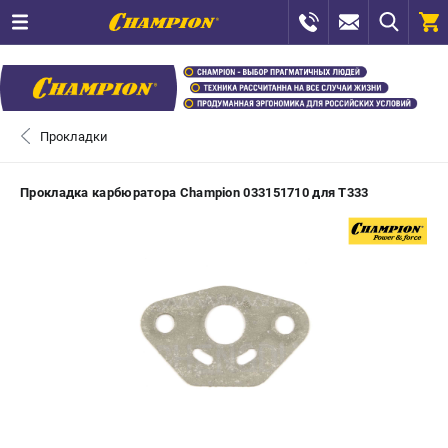
0 
₽
САНКТ-ПЕТЕРБУРГ
Прокладки
+7 (812) 448-13-08
- ЗАКАЗ ИЗДЕЛИЙ
Прокладка карбюратора Champion 033151710 для T333
+7 (8112) 59-12-69
- ЗАКАЗ ЗАПЧАСТЕЙ
ЗАКАЗАТЬ ЗАПЧАСТЬ
ВХОД ИЛИ РЕГИСТРАЦИЯ
КАТАЛОГ
АКЦИИ