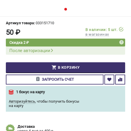
СРАВНЕНИЕ
(
0
)
ИЗБРАННОЕ
(
0
)
Артикул товара:
033151710
В наличии: 5 шт.
50 ₽
в магазинах
МАГАЗИНЫ
Скидка 2 ₽
После авторизации
СЕРВИС
ПОДДЕРЖКА
В КОРЗИНУ
Сервисный центр
ЗАПРОСИТЬ СЧЕТ
Гарантия Champion
Нашли дешевле?
1 бонус на карту
Политика обработки персональных данных
Авторизуйтесь
,
чтобы получить бонусы
на карту
ИНФОРМАЦИЯ
О компании
Доставка
О бренде
через 4 дня за 400 р.