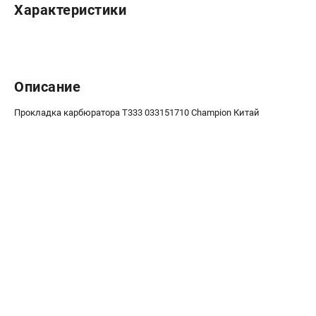
Средства защиты
Характеристики
Станки
Строительная техника
Уборочная техника
Описание
ТЕЛЕФОН (САНКТ-ПЕТЕРБУРГ)
Прокладка карбюратора T333 033151710 Champion Китай
+7 (812) 448-13-08
Информация размещённая на сайте не является публичной
офертой.
проспект Александровской Фермы, 29АЛ
8 (812) 748-27-58
8 (800) 550-70-46
Режим работы колл-центра:
пн-пт - с 9:00 до 18:00
сб - с 10:00 до 16:00
вс - выходной
ЗАКАЗ ЗАПЧАСТЕЙ
+7 (8112) 59-12-69
zakaz@championmarket.ru