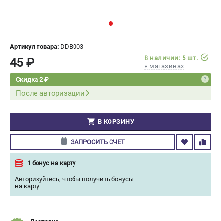
СРАВНЕНИЕ
(
0
)
ИЗБРАННОЕ
(
0
)
Артикул товара:
DDB003
В наличии: 5 шт.
45 ₽
МАГАЗИНЫ
в магазинах
Скидка 2 ₽
СЕРВИС
После авторизации
ПОДДЕРЖКА
В КОРЗИНУ
Сервисный центр
Гарантия Champion
ЗАПРОСИТЬ СЧЕТ
Нашли дешевле?
Политика обработки персональных данных
1 бонус на карту
Авторизуйтесь
,
чтобы получить бонусы
на карту
ИНФОРМАЦИЯ
О компании
О бренде