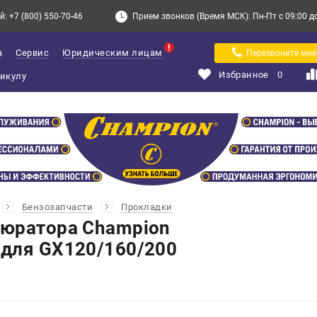
: +7 (800) 550-70-46
Прием звонков (Время МСК): Пн-Пт с 09:00 до 
а
Сервис
Юридическим лицам
Перезвоните мне
Избранное
0
Бензозапчасти
Прокладки
бюратора Champion
для GX120/160/200